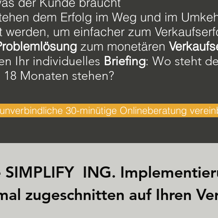
was der Kunde braucht
ehen dem Erfolg im Weg und im Umkeh
werden, um einfacher zum Verkaufserf
Problemlösung
zum monetären
Verkaufs
en Ihr individuelles
Briefing
: Wo steht de
in 18 Monaten stehen?
 unverbindliche 30-minütige Onlineberatung verei
e SIMPLIFY ING. Implementie
mal zugeschnitten auf Ihren Ver