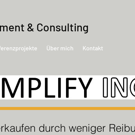
n
ment & Consulting
ferenzprojekte
Über mich
Kontakt
erkaufen durch
weniger Reibu