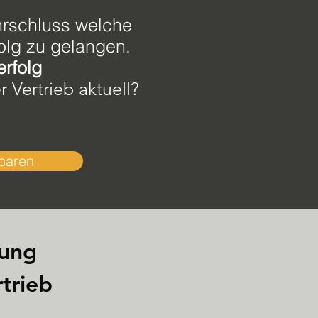
rschluss welche
olg zu gelangen.
erfolg
r Vertrieb aktuell?
nbaren
rung
trieb