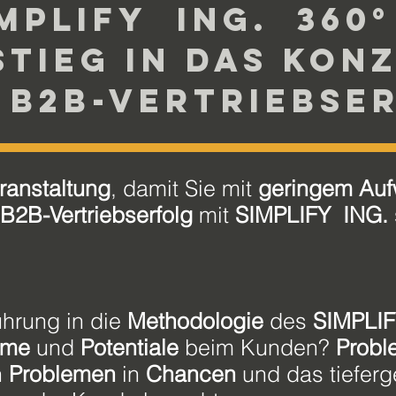
MPLIFY ING. 360°
stieg in das Kon
 B2B-Vertriebse
eranstaltung
, damit Sie mit
geringem Au
B2B-Vertriebserfolg
mit
SIMPLIFY ING.
ührung in die
Methodologie
des
SIMPLIF
eme
und
Potentiale
beim Kunden?
Probl
n
Problemen
in
Chancen
und das tiefer