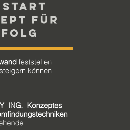
 Start
zept für
rfolg
fwand
feststellen
steigern können
Y ING. Konzeptes
emfindungstechniken
gehende